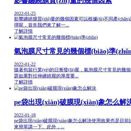
影響纏繞膜質(zhì)量的幾個因素
2022-01-25
影響纏繞膜質(zhì)量的幾個因素可以根據(jù)不同產(ch
擇呢，首先我們來了解一...
了解詳情
氣泡膜尺寸常見的幾個標(biāo)準(zhǔn
2022-01-22
隨著包裝行業(yè)的日漸發(fā)展，氣泡膜尺寸常見的幾個標
題如果對拉伸纏繞膜的厚度要...
了解詳情
pe袋出現(xiàn)破膜現(xiàn)象怎么解
2022-01-18
pe袋出現(xiàn)破膜現(xiàn)象怎么解決使用效果也是目前
來簡單講一下。此外，...