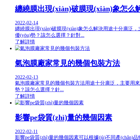
纏繞膜出現(xiàn)破膜現(xiàn)象怎么
2022-02-14
纏繞膜出現(xiàn)破膜現(xiàn)象怎么解決用途十分廣泛，主
優(yōu)勢？該怎么選擇？針對...
了解詳情
氣泡膜廠家常見的幾個包裝方法
2022-02-13
氣泡膜廠家常見的幾個包裝方法用途十分廣泛，主要用來制造薄膜
勢？該怎么選擇？針...
了解詳情
影響pe袋質(zhì)量的幾個因素
2022-02-11
影響pe袋質(zhì)量的幾個因素可以根據(jù)不同產(chǎn