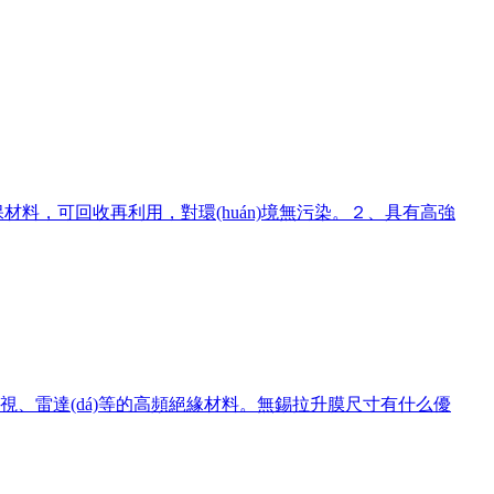
保材料，可回收再利用，對環(huán)境無污染。２、具有高強
可作為電視、雷達(dá)等的高頻絕緣材料。無錫拉升膜尺寸有什么優