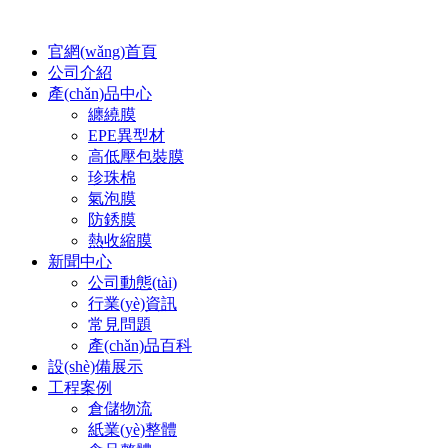
官網(wǎng)首頁
公司介紹
產(chǎn)品中心
纏繞膜
EPE異型材
高低壓包裝膜
珍珠棉
氣泡膜
防銹膜
熱收縮膜
新聞中心
公司動態(tài)
行業(yè)資訊
常見問題
產(chǎn)品百科
設(shè)備展示
工程案例
倉儲物流
紙業(yè)整體