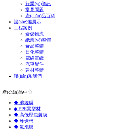
行業(yè)資訊
常見問題
產(chǎn)品百科
設(shè)備展示
工程案例
倉儲物流
紙業(yè)整體
食品整體
日化整體
電線電纜
汽車配件
建材整體
聯(lián)系我們
產(chǎn)品中心
◆ 纏繞膜
◆ EPE異型材
◆ 高低壓包裝膜
◆ 珍珠棉
◆ 氣泡膜