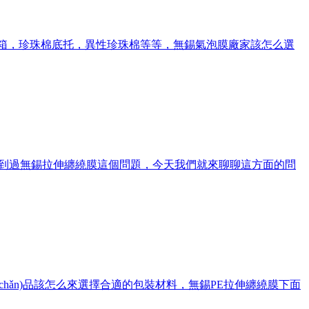
，珍珠棉底托，異性珍珠棉等等，無錫氣泡膜廠家該怎么選
時，是否碰到過無錫拉伸纏繞膜這個問題，今天我們就來聊聊這方面的問
產(chǎn)品該怎么來選擇合適的包裝材料，無錫PE拉伸纏繞膜下面