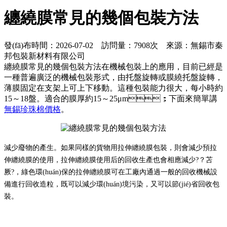
纏繞膜常見的幾個包裝方法
發(fā)布時間：2026-07-02 訪問量：7908次 來源：無錫市秦
邦包裝新材料有限公司
纏繞膜常見的幾個包裝方法在機械包裝上的應用，目前已經是
一種普遍廣泛的機械包裝形式，由托盤旋轉或膜繞托盤旋轉，
薄膜固定在支架上可上下移動。這種包裝能力很大，每小時約
15～18盤。適合的膜厚約15～25μm；下面來簡單講
無錫珍珠棉價格
。
減少廢物的產生。如果同樣的貨物用拉伸纏繞膜包裝，則會減少預拉
伸纏繞膜的使用，拉伸纏繞膜使用后的回收生產也會相應減少?？苫
厥?，綠色環(huán)保的拉伸纏繞膜可在工廠內通過一般的回收機械設
備進行回收造粒，既可以減少環(huán)境污染，又可以節(jié)省回收包
裝。