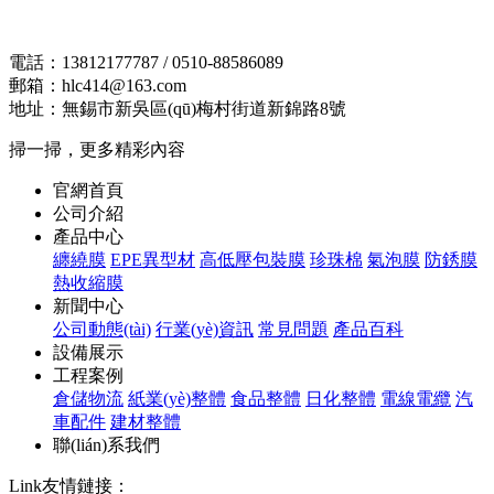
電話：13812177787 / 0510-88586089
郵箱：hlc414@163.com
地址：無錫市新吳區(qū)梅村街道新錦路8號
掃一掃，更多精彩內容
官網首頁
公司介紹
產品中心
纏繞膜
EPE異型材
高低壓包裝膜
珍珠棉
氣泡膜
防銹膜
熱收縮膜
新聞中心
公司動態(tài)
行業(yè)資訊
常見問題
產品百科
設備展示
工程案例
倉儲物流
紙業(yè)整體
食品整體
日化整體
電線電纜
汽
車配件
建材整體
聯(lián)系我們
Link友情鏈接：