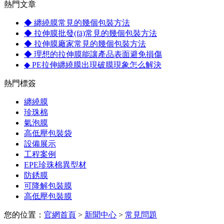
熱門文章
◆ 纏繞膜常見的幾個包裝方法
◆ 拉伸膜批發(fā)常見的幾個包裝方法
◆ 拉伸膜廠家常見的幾個包裝方法
◆ 理想的拉伸膜能讓產品表面避免損傷
◆ PE拉伸纏繞膜出現破膜現象怎么解決
熱門標簽
纏繞膜
珍珠棉
氣泡膜
高低壓包裝袋
設備展示
工程案例
EPE珍珠棉異型材
防銹膜
可降解包裝膜
高低壓包裝膜
您的位置：
官網首頁
>
新聞中心
>
常見問題