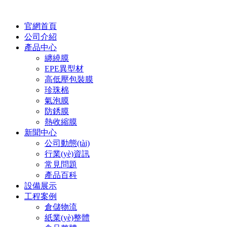
官網首頁
公司介紹
產品中心
纏繞膜
EPE異型材
高低壓包裝膜
珍珠棉
氣泡膜
防銹膜
熱收縮膜
新聞中心
公司動態(tài)
行業(yè)資訊
常見問題
產品百科
設備展示
工程案例
倉儲物流
紙業(yè)整體