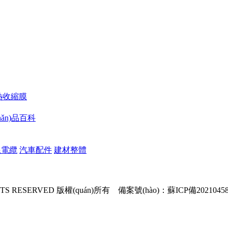
熱收縮膜
hǎn)品百科
線電纜
汽車配件
建材整體
TS RESERVED 版權(quán)所有 備案號(hào)：
蘇ICP備20210458