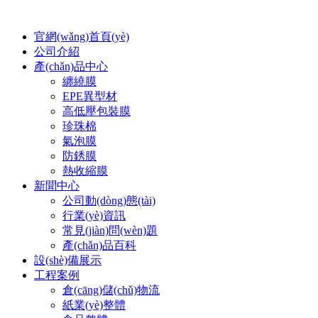
官網(wǎng)首頁(yè)
公司介紹
產(chǎn)品中心
纏繞膜
EPE異型材
高低壓包裝膜
珍珠棉
氣泡膜
防銹膜
熱收縮膜
新聞中心
公司動(dòng)態(tài)
行業(yè)資訊
常見(jiàn)問(wèn)題
產(chǎn)品百科
設(shè)備展示
工程案例
倉(cāng)儲(chǔ)物流
紙業(yè)整體