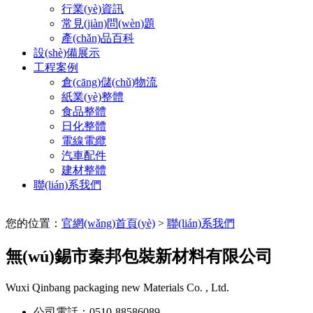
行業(yè)資訊
常見(jiàn)問(wèn)題
產(chǎn)品百科
設(shè)備展示
工程案例
倉(cāng)儲(chǔ)物流
紙業(yè)整體
食品整體
日化整體
電線電纜
汽車配件
建材整體
聯(lián)系我們
您的位置：
官網(wǎng)首頁(yè)
>
聯(lián)系我們
無(wú)錫市秦邦包裝新材料有限公司
Wuxi Qinbang packaging new Materials Co. , Ltd.
公司電話：0510-88586089