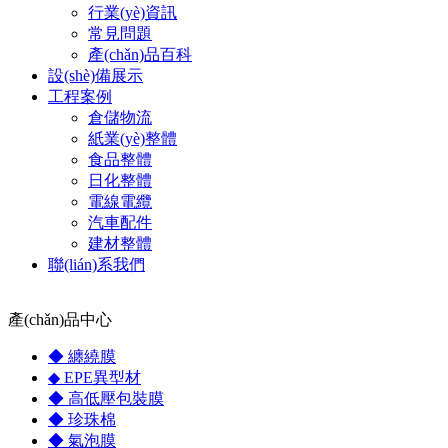
行業(yè)資訊
常見問題
產(chǎn)品百科
設(shè)備展示
工程案例
倉儲物流
紙業(yè)整體
食品整體
日化整體
電線電纜
汽車配件
建材整體
聯(lián)系我們
產(chǎn)品中心
◆ 纏繞膜
◆ EPE異型材
◆ 高低壓包裝膜
◆ 珍珠棉
◆ 氣泡膜