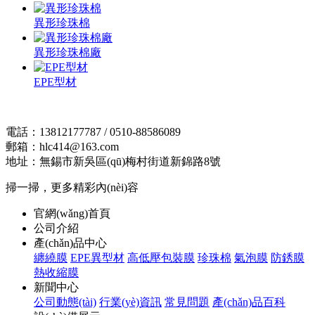
異形珍珠棉
異形珍珠棉廠
EPE型材
電話：13812177787 / 0510-88586089
郵箱：hlc414@163.com
地址：無錫市新吳區(qū)梅村街道新錦路8號
掃一掃，更多精彩內(nèi)容
官網(wǎng)首頁
公司介紹
產(chǎn)品中心
纏繞膜
EPE異型材
高低壓包裝膜
珍珠棉
氣泡膜
防銹膜
熱收縮膜
新聞中心
公司動態(tài)
行業(yè)資訊
常見問題
產(chǎn)品百科