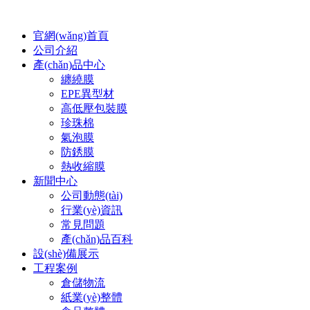
官網(wǎng)首頁
公司介紹
產(chǎn)品中心
纏繞膜
EPE異型材
高低壓包裝膜
珍珠棉
氣泡膜
防銹膜
熱收縮膜
新聞中心
公司動態(tài)
行業(yè)資訊
常見問題
產(chǎn)品百科
設(shè)備展示
工程案例
倉儲物流
紙業(yè)整體