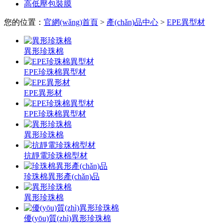
高低壓包裝膜
您的位置：
官網(wǎng)首頁
>
產(chǎn)品中心
>
EPE異型材
異形珍珠棉
EPE珍珠棉異型材
EPE異形材
EPE珍珠棉異型材
異形珍珠棉
抗靜電珍珠棉型材
珍珠棉異形產(chǎn)品
異形珍珠棉
優(yōu)質(zhì)異形珍珠棉