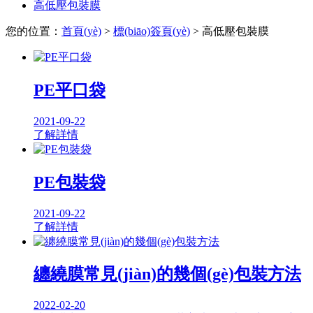
高低壓包裝膜
您的位置：
首頁(yè)
>
標(biāo)簽頁(yè)
> 高低壓包裝膜
PE平口袋
2021-09-22
了解詳情
PE包裝袋
2021-09-22
了解詳情
纏繞膜常見(jiàn)的幾個(gè)包裝方法
2022-02-20