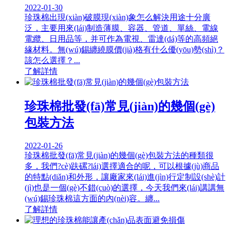
2022-01-30
珍珠棉出現(xiàn)破膜現(xiàn)象怎么解決用途十分廣
泛，主要用來(lái)制造薄膜、容器、管道、單絲、電線
電纜、日用品等，并可作為電視、雷達(dá)等的高頻絕
緣材料。無(wú)錫纏繞膜價(jià)格有什么優(yōu)勢(shì)？
該怎么選擇？...
了解詳情
珍珠棉批發(fā)常見(jiàn)的幾個(gè)
包裝方法
2022-01-26
珍珠棉批發(fā)常見(jiàn)的幾個(gè)包裝方法的種類很
多，我們?cè)趺磥?lái)選擇適合的呢，可以根據(jù)商品
的特點(diǎn)和外形，讓廠家來(lái)進(jìn)行定制設(shè)計
(jì)也是一個(gè)不錯(cuò)的選擇，今天我們來(lái)講講無
(wú)錫珍珠棉這方面的內(nèi)容。纏...
了解詳情