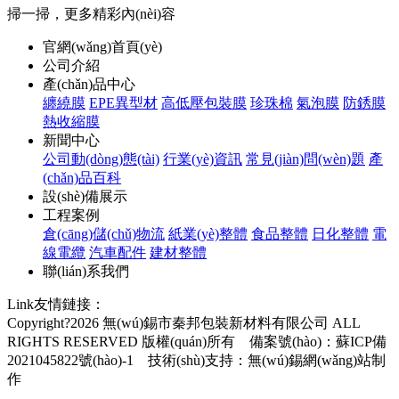
掃一掃，更多精彩內(nèi)容
官網(wǎng)首頁(yè)
公司介紹
產(chǎn)品中心
纏繞膜
EPE異型材
高低壓包裝膜
珍珠棉
氣泡膜
防銹膜
熱收縮膜
新聞中心
公司動(dòng)態(tài)
行業(yè)資訊
常見(jiàn)問(wèn)題
產
(chǎn)品百科
設(shè)備展示
工程案例
倉(cāng)儲(chǔ)物流
紙業(yè)整體
食品整體
日化整體
電
線電纜
汽車配件
建材整體
聯(lián)系我們
Link友情鏈接：
Copyright?2026 無(wú)錫市秦邦包裝新材料有限公司 ALL
RIGHTS RESERVED 版權(quán)所有 備案號(hào)：
蘇ICP備
2021045822號(hào)-1
技術(shù)支持：
無(wú)錫網(wǎng)站制
作