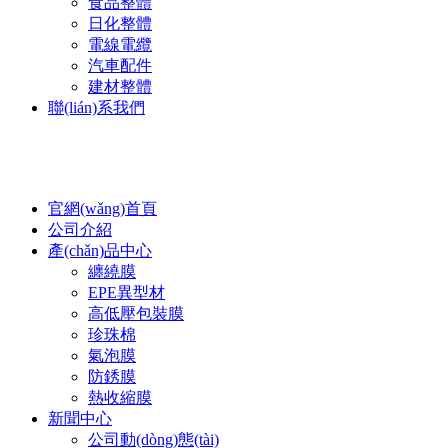
食品整體
日化整體
電線電纜
汽車配件
建材整體
聯(lián)系我們
官網(wǎng)首頁
公司介紹
產(chǎn)品中心
纏繞膜
EPE異型材
高低壓包裝膜
珍珠棉
氣泡膜
防銹膜
熱收縮膜
新聞中心
公司動(dòng)態(tài)