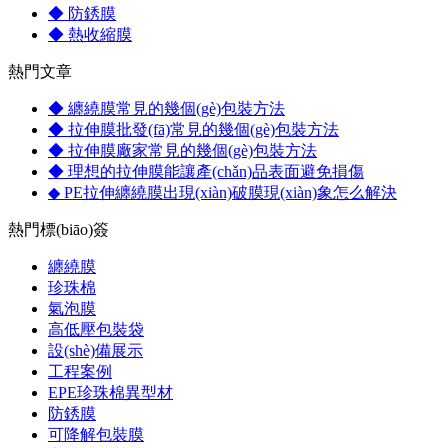
◆ 防銹膜
◆ 熱收縮膜
熱門文章
◆ 纏繞膜常見的幾個(gè)包裝方法
◆ 拉伸膜批發(fā)常見的幾個(gè)包裝方法
◆ 拉伸膜廠家常見的幾個(gè)包裝方法
◆ 理想的拉伸膜能讓產(chǎn)品表面避免損傷
◆ PE拉伸纏繞膜出現(xiàn)破膜現(xiàn)象怎么解決
熱門標(biāo)簽
纏繞膜
珍珠棉
氣泡膜
高低壓包裝袋
設(shè)備展示
工程案例
EPE珍珠棉異型材
防銹膜
可降解包裝膜