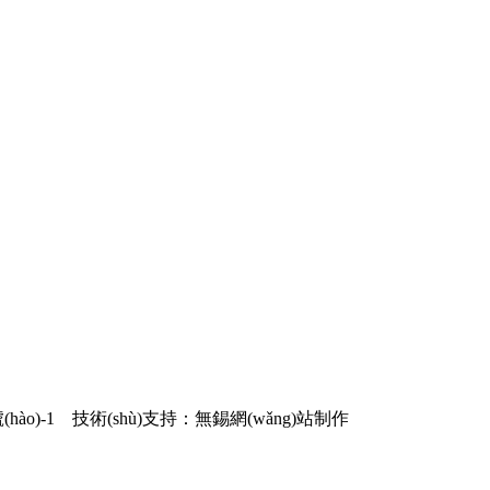
hào)-1
技術(shù)支持：
無錫網(wǎng)站制作