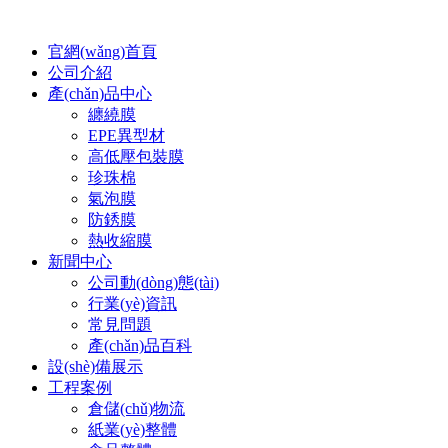
官網(wǎng)首頁
公司介紹
產(chǎn)品中心
纏繞膜
EPE異型材
高低壓包裝膜
珍珠棉
氣泡膜
防銹膜
熱收縮膜
新聞中心
公司動(dòng)態(tài)
行業(yè)資訊
常見問題
產(chǎn)品百科
設(shè)備展示
工程案例
倉儲(chǔ)物流
紙業(yè)整體