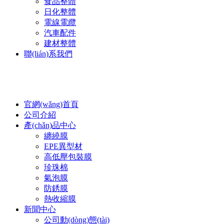
食品整體
日化整體
電線電纜
汽車配件
建材整體
聯(lián)系我們
官網(wǎng)首頁
公司介紹
產(chǎn)品中心
纏繞膜
EPE異型材
高低壓包裝膜
珍珠棉
氣泡膜
防銹膜
熱收縮膜
新聞中心
公司動(dòng)態(tài)