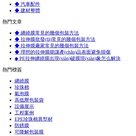
◆ 汽車配件
◆ 建材整體
熱門文章
◆ 纏繞膜常見的幾個包裝方法
◆ 拉伸膜批發(fā)常見的幾個包裝方法
◆ 拉伸膜廠家常見的幾個包裝方法
◆ 理想的拉伸膜能讓產(chǎn)品表面避免損傷
◆ PE拉伸纏繞膜出現(xiàn)破膜現(xiàn)象怎么解決
熱門標簽
纏繞膜
珍珠棉
氣泡膜
高低壓包裝袋
設備展示
工程案例
EPE珍珠棉異型材
防銹膜
可降解包裝膜