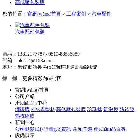
高低壓包裝膜
您的位置：
官網(wǎng)首頁
>
工程案例
>
汽車配件
汽車配件包裝
電話：13812177787 / 0510-88586089
郵箱：hlc414@163.com
地址：無錫市新吳區(qū)梅村街道新錦路8號
掃一掃，更多精彩內(nèi)容
官網(wǎng)首頁
公司介紹
產(chǎn)品中心
纏繞膜
EPE異型材
高低壓包裝膜
珍珠棉
氣泡膜
防銹膜
熱收縮膜
新聞中心
公司動態(tài)
行業(yè)資訊
常見問題
產(chǎn)品百科
設備展示